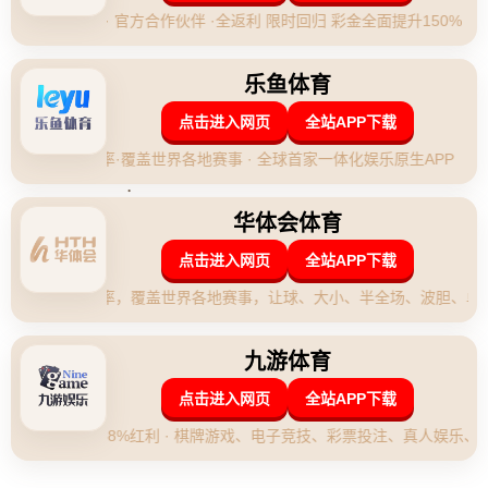
克斯以其卓越的天赋和出色的表现，引起了众多球迷和媒体
的关注。在加盟切尔西后，他称赞这里是自己的“完美舞
台”，并表示马雷斯卡的战术体系帮助他充分发挥潜能，使
他在绿茵场上大放异彩。本文将从四个方面详细探讨菲利克
斯对此的看法，包括切尔西的历史底蕴、战术体系的优势、
个人成长与职业发展、以及未来展望。这将为我们揭示一个
年轻球员如何在新的环境中，寻找自我价值和实现梦想的深
刻意义。
切尔西的历史底蕴
切尔西足球俱乐部自1905年成立以来，历经百年风雨，已
成为英超乃至世界足坛的顶级强队。雄厚的历史积淀和丰富
的荣誉传统，为每位踏入斯坦福桥的球员提供了强大的精神
支持。菲利克斯在这样一个舞台上，感受到的是一种无形的
责任感与荣耀。这种底蕴不仅让他在赛场上更加自信，也激
励着他在代表俱乐部出战时，展现出最佳状态。