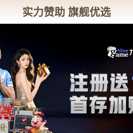
首页
公司介绍