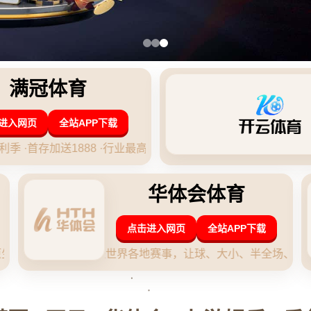
新闻中心
EWS
足协杯决赛阵容回顾及球
2026-08-09 06:50:44
浏览次
9年足协杯决赛如同一场精彩的足球盛宴，吸引了无数球迷的关注
外部因素的综合体现。文章将从四个方面深入回顾2019年足协
键球员表现以及比赛结果与反思。这些方面将帮助读者更全面地
。
构成分析
19年足协杯决赛中，两支参赛队伍分别是上海申花和北京中赫国
策划，申花在比赛中采用了采用了传统的442阵型，旨在的利用
的是，北京中赫国安则选择了4231的阵型，以图控制中场并通
练对于比赛的理解，也展现出两队不同的战术取向和风格。阵容