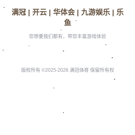
佳的拦截和快速的反击技术为球队作出重要贡献。
传奇进球时刻
回顾历史，世界杯比赛中无数经典进球时刻深刻印在球迷心
中。1970年世界杯中，贝利的“头槌”进球成为历史性瞬间。
当时他用一记完美的头球帮助巴西队攻破了意大利的城池，
这个进球不仅展示了他的杰出技艺，更是开启了巴西足球辉
煌的新时代。
而在1986年世界杯上，马拉多纳的“世纪进球”更是令人赞
叹。他在与英格兰队的四分之一决赛中，先是用手球打破僵
局，随后又单枪匹马从本方半场开始起步，面对几名英格兰
球员的防守后，完美地将球送入网中。这个惊人的进球，将
他推上了足球的巅峰。
2002年世界杯，罗纳尔多的两个决赛进球，也奠定了他在
世界杯历史上的地位。他的速度与技巧结合，让他在关键时
刻轻松完成了进攻，带领巴西队获得了世界杯冠军，成为当
届比赛的最佳射手。
历史性的比赛回顾
世界杯不仅是个人英雄的舞台，也是团队协作的结晶。
1982年世界杯，意大利在黑马状况中一路过关斩将，特别
是在与巴西的对决中。比赛中，意大利队员们凭借团队的配