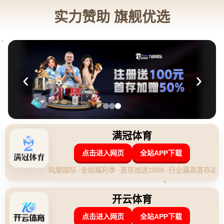
新闻中心
历届世界杯足球赛中的传奇球星与他们的精彩
瞬间简介
2026-08-07 06:50:43
浏览次数：
返回列表
世界杯足球赛作为全球体育界最瞩目的盛会之一，不仅见证
了无数传奇球星的崛起，也承载着每一届比赛中的精彩瞬