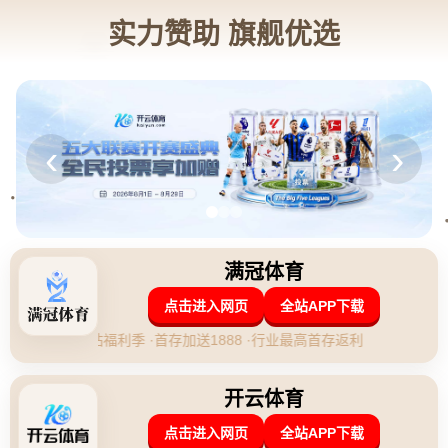
新闻中心
蓝军迎来新战略计划 清洗AZP和若日尼奥重塑
球队阵容
2026-08-10 06:50:42
浏览次数：
返回列表
在当前的足球环境中，各大俱乐部都在积极制定新的战略计
划，以适应迅速变化的竞争局面。切尔西俱乐部（蓝军）近