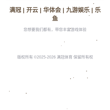
为何清洗AZP与若日尼奥
阿斯皮利奎塔和若日尼奥在过去几个赛季中曾是蓝军的核心
球员，但随着球队战略的变化和战术需求的升级，他们的作
用正逐渐减弱。阿斯皮利奎塔在右后卫位置上虽然表现稳
定，但他的年龄和速度下降让俱乐部意识到需要引入年轻、
更加灵活的替代者。清洗AZP意味着球队希望更好地适应现
代足球的快速攻防节奏。
与此同时，若日尼奥作为中场指挥官的地位也受到质疑。他
在场上的阅读能力固然出色，却无法在比赛中提供足够的主
动进攻和防守强度。随着切尔西风格的转变，俱乐部希望能
够引入更加全面的中场球员，来适应未来的战术布局。
通过清洗这两位重要球员，切尔西不仅为新阵容腾出空间，
也向球迷和媒体表明了一个信号：球队在重建过程中，期待
引进更符合未来目标的年轻球员，重新构建竞争力。
重塑球队阵容的策略
在清洗了若日尼奥和AZP后，切尔西的重塑策略便非同小