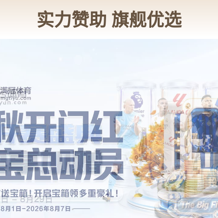
首页
公司介绍