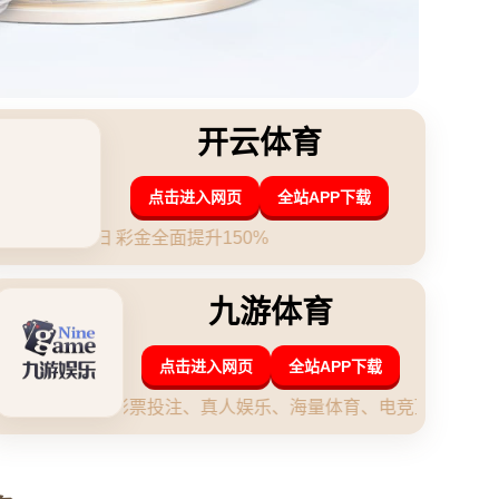
您所在的位置是：
首页
>
新闻中心
队内助攻王的传奇之路
数：
返回列表
赢得了三个冠军的荣耀，并在此过程中成为队内的助
破，更对球队的战术布置和整体表现产生了深远的影
战术适应能力，以及影响力与领导力四个方面，详细
。这不仅仅是梅西个人的辉煌，更是他与队友共同铸
杯和超级杯三大冠军。这三项荣誉不仅延续了他的冠
小觑，但在巴黎，他的目的是推动球队向更高的目标