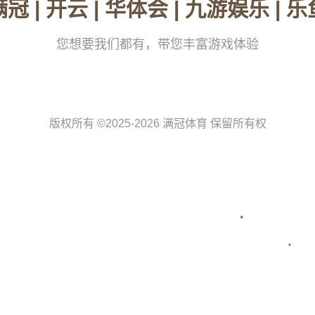
季的胜利是梅西与球队在高强度比赛中的默契结合。作为球队的
展现了得分能力。此外，他与内马尔及姆巴佩的三角配合，无疑
能力。
的夺冠则更多地体现在梅西的创造力与影响力上。他在比赛中的
出。这不仅是团队荣誉的体现，更是梅西个人能力的再一次展示