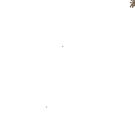
法甲赛
键时刻
环境的
法甲杯
赛中胜