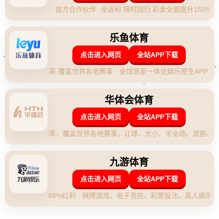
响。从久保建英的个人实力、对球队战术的适应、商业价值
的提升，以及俱乐部重塑豪门身份的潜力等四个方面进行详
细分析，展示出利物浦希望借助这位年轻天才来开创新豪门
风尚的决心与愿景。文章将通过具体的数据与案例，全面展
现久保建英的能力与价值，为读者深入理解利物浦的战略布
局提供清晰的思路。
久保建英的个人实力
久保建英，作为一名年轻的日本国脚，他的技术能力和比赛
意识在国际舞台上得到了广泛认可。他在西甲联赛中的表现
尤为突出，展现出良好的控球技术和传球视野。搭配灵活的
跑位和出色的脚下技术，久保能够在逼仄的空间内创造机
会，他的存在无疑会增强利物浦在进攻端的深度。