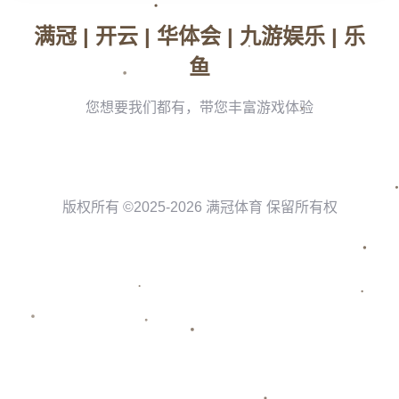
此外，久保建英的快速适应能力也是其最大的优势之一。在
参加国际比赛、联赛的过程中，他能够迅速融入不同的战术
体系。作为球员，他不仅能承担起组织者的角色，还能够在
关键时刻独立做出进攻决策，进一步提高球队的比赛效率。
久保的年轻意味着他还有很大的成长空间。在利物浦这样一
个积极进取、重视青年才俊的环境下，他能够更快地提升自
身的竞技水平，成为球队未来的核心力量。久保建英的引
进，不仅是对即时战力的补充，也是对球队长期发展的投
资。
契合球队战术需求
利物浦主教练尤尔根·克洛普的战术体系以主动进攻和高压