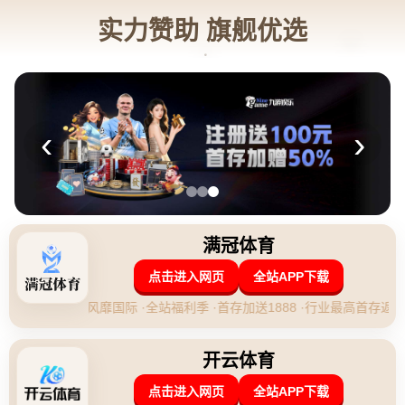
新闻中心
国足亚洲排名下滑至第13面临人员名额争夺压
力
2026-08-07 06:50:43
浏览次数：
返回列表
近年来，国足的表现一直备受关注。随着亚洲排名的下滑，
目前国足在亚洲的排名已降至第13位，这一下降不仅反映出