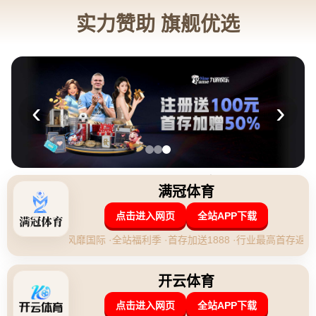
新闻中心
力帆足球俱乐部崛起与发展的不平凡历程揭秘
与思考
2026-08-08 06:50:46
浏览次数：
返回列表
力帆足球俱乐部自1997年成立以来，经历了迅速崛起、行
业竞争与转型等多重变革，成为中国足球文化的重要组成部