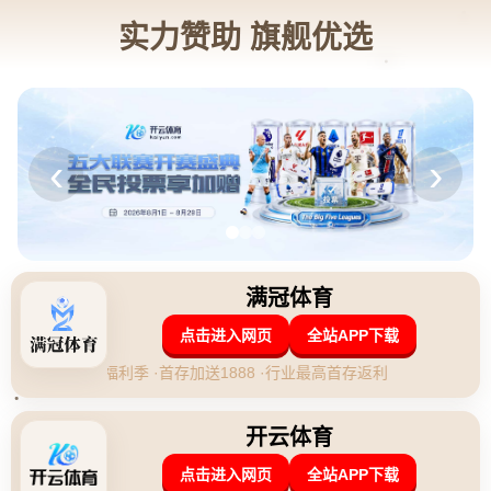
新闻中心
德甲历届冠军回顾与分析揭示近二十年足球风
云变幻
2026-08-06 06:50:41
浏览次数：
返回列表
德甲作为德国足球顶级联赛，历来以其高水平的竞争和强烈
的观赏性闻名于世。在过去的二十年中，德甲的冠军变迁，