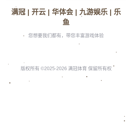
德甲冠军的历史回顾
德甲联赛自1963年成立以来，一直是德国足球的最高舞
台。过去二十年来，德甲经历了数个冠军球队的兴起与衰
退。拜仁慕尼黑几乎占据了这个时期的半壁江山，自2002-
2003赛季以来，他们已经多次夺得联赛冠军，展现了强大
的统治力。
与拜仁相对的是多特蒙德，他不仅在2009-2010赛季和
2011-2012赛季惊艳夺冠，还在整个德甲历史上展现了强劲
的竞争力。在多特蒙德的辉煌时刻，他们的球迷文化和青春
风暴的战术风格深受球迷喜爱，使德甲的魅力进一步提升。
除了拜仁和多特蒙德，RB莱比锡自2016年升入德甲后，也
开始奋发图强，迅速跻身争冠行列。这支相对年轻的球队以
其现代化的训练和战术理念，吸引了许多年轻球员加盟，标
志着德甲联赛正在迎来新生代的挑战。
球队战术的演变
德甲球队的战术演变反映了现代足球的主要趋势。最初，德
甲的球队多采用传统的4-4-2阵型，强调稳固的防守和快速