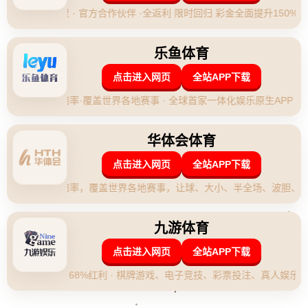
不仅展示了德国足球的重组决心，还彰显了年轻球员与资深
球员的良好结合，形成了一支强有力的阵容。本文将从四个
方面详细阐述此次大名单的具体内容，包括年轻球员的崛
起、资深球员的回归、战术调整与新阵型、以及备战国际比
赛的策略，深入分析这支球队在未来国际赛场上的前景和可
能性。
年轻球员的崛起
在德国国家队的新名单中，新一代年轻球员的崛起成为了一
个重要的主题。他们的加入令球队焕发出新的活力，不仅打
破了资历的壁垒，也为球队注入了新的竞技状态。年轻球员
通常富有激情和创造力，他们的到来可能会改变球队的整体
气质。
例如，近年来在德甲联赛中表现抢眼的年轻小将如哈弗茨和
穆科科，他们的技术与潜力早已赢得了教练组的青睐。这些
球员在场上的表现，不仅将自己打造成国家队的潜力股，也
为老将们提供了更多的竞争动力。
不仅如此，年轻球员的加入对球队的长远发展具有重要意
义。通过让年轻选手在国际舞台上锻炼，德国队能够为未来
的比赛积累经验，培养后备力量，从而在接下来数年内保持
实力的稳定与延续。