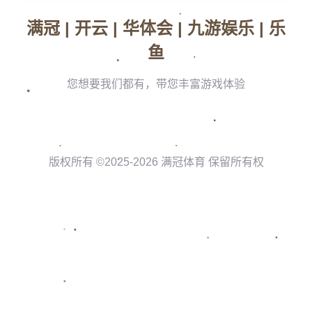
历史的积淀不仅体现在战绩上，也在于球队文化的传承。奥
林匹亚科斯粉丝对球队的忠诚和支持，使得俱乐部在每一次
重要比赛中都能感受到强大的精神动力，这也成为球队不断
前行的一部分。面对未来，奥林匹亚科斯无疑会继续传承这
份历史与热爱的精神。