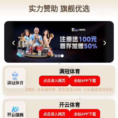
新闻中心
伊兰加感恩曼联锻炼终结能力不断努力追求进
步
2026-08-05 06:50:43
浏览次数：
返回列表
本文将探讨英超联赛中的年轻天才伊兰加（Anthony
Elanga）如何感恩曼联足球俱乐部在他职业成长中的帮