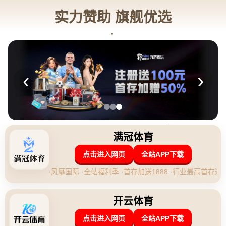
新闻中心
山东泰山队重磅转会引关注新球员加盟助力球
队冲击赛季目标
2026-08-08 06:50:46
浏览次数：
返回列表
本文将深入探讨山东泰山队近期的重磅转会事件以及新球员
的加盟，这一系列举措都旨在为球队冲击本赛季的目标提供