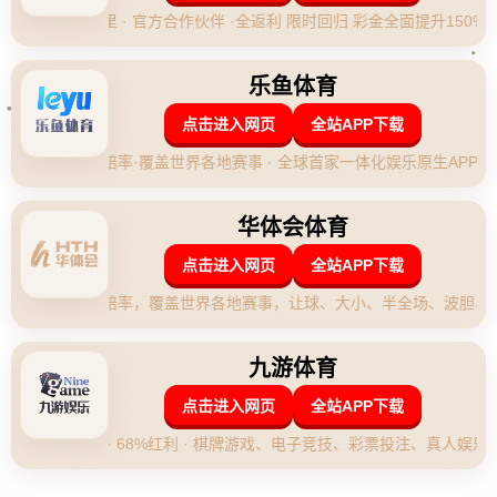
重要助力。文章将从四个方面展开，首先分析新球员的能力
与特点，随后探讨他们对球队战术体系的适应，接着讨论新
球员入队对球队士气的提升，最后重点阐述这些引援如何帮
助球队在联赛中取得更佳的成绩。通过这一系列的分析，期
望能够全面展示山东泰山队在面对新赛季挑战时的战略布局
与期待。
新球员的能力与特点
山东泰山队的新援们在转会市场上的表现引发了广泛关注。
其中几名球员在各自的位置上都展现出了极高的竞技水平与
潜力。他们的加入不仅为球队补充了急需的实力，也为场上
战术的灵活调整提供了可能。在新教练的战术计划下，这些
新球员的个人能力将得到充分展示。
其中，某位中场球员以其卓越的控球能力和出色的视野著
称，他能够在比赛中为队友创造更多的进攻机会。此外，这
名球员的防守意识也显著提升，能有效地回防并参与球队的
防守工作，这对于提升泰山队的整体防线非常重要。