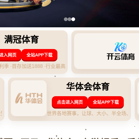
新闻中心
EWS
轻松观看英超比赛 英超在线直播3
2026-08-06 06:50:41
浏览次
赛作为全球最受欢迎的足球联赛之一，每个赛季都吸引了数以亿
好者来说，英超在线直播360成为了一个理想的选择。本文将围绕
阐述。首先，我们将探讨这个平台的便捷性与可及性，如何让用
包括视频清晰度、解说以及互动体验的重要性。然后，我们将讨
面的球迷体验。最后，我们会提到该平台的用户社区与交流功能
探讨，读者将能够全面了解英超在线直播360带来的足球盛宴，
接入与平台可用性
多球迷而言，观看英超比赛的第一步是如何轻松地接入直播内容。
操作流程，使得观众可以轻松找到自己喜欢的赛事。用户只需在