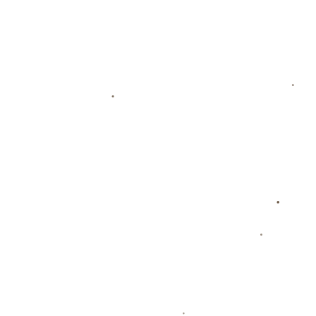
留言板
* 姓名：
* 电话：
* 内容：