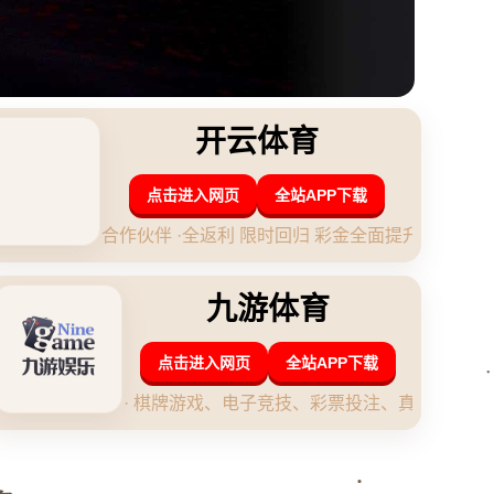
您所在的位置是：
首页
>
新闻中心
60带你畅享足球盛宴
数：
返回列表
计的球迷关注与支持。对于那些希望轻松观看英超比
如何通过英超在线直播360畅享英超比赛的盛宴，进
户轻松接入自己喜爱的赛事。接着，我们将分析直播
论该平台提供的丰富赛事资源与相关内容，为用户带
，如何促进球迷之间的互动与分享。通过这四个方面
享受无与伦比的观赛体验。
英超在线直播360平台，凭借其用户友好的界面和
网页或应用中进行简单的注册，便可以迅速浏览即将